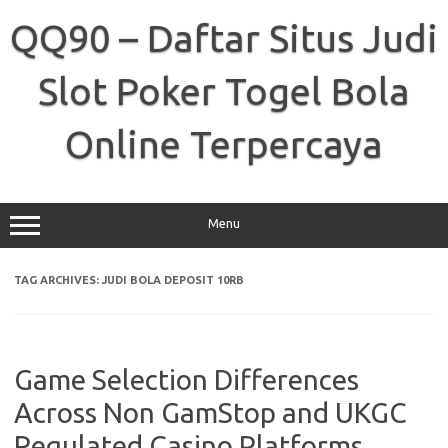
Skip
to
QQ90 – Daftar Situs Judi
content
Slot Poker Togel Bola
Online Terpercaya
Menu
TAG ARCHIVES:
JUDI BOLA DEPOSIT 10RB
Game Selection Differences
Across Non GamStop and UKGC
Regulated Casino Platforms