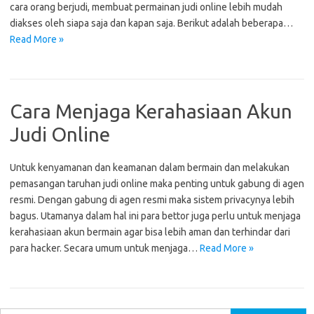
cara orang berjudi, membuat permainan judi online lebih mudah
diakses oleh siapa saja dan kapan saja. Berikut adalah beberapa…
Read More »
Cara Menjaga Kerahasiaan Akun
Judi Online
Untuk kenyamanan dan keamanan dalam bermain dan melakukan
pemasangan taruhan judi online maka penting untuk gabung di agen
resmi. Dengan gabung di agen resmi maka sistem privacynya lebih
bagus. Utamanya dalam hal ini para bettor juga perlu untuk menjaga
kerahasiaan akun bermain agar bisa lebih aman dan terhindar dari
para hacker. Secara umum untuk menjaga…
Read More »