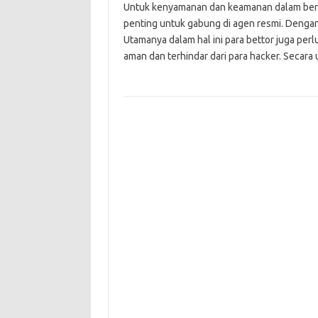
Untuk kenyamanan dan keamanan dalam berm
penting untuk gabung di agen resmi. Dengan
Utamanya dalam hal ini para bettor juga per
aman dan terhindar dari para hacker. Seca