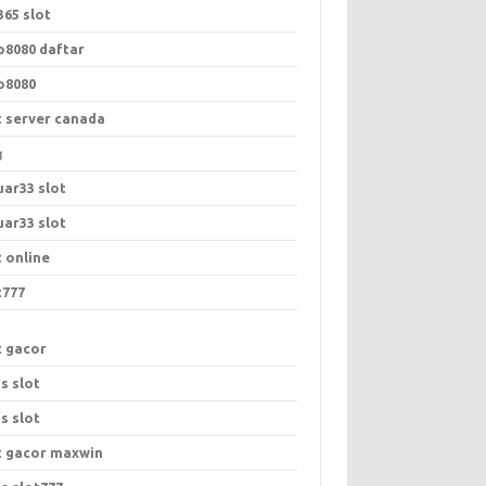
365 slot
8080 daftar
o8080
t server canada
场
uar33 slot
uar33 slot
t online
t777
t gacor
us slot
us slot
t gacor maxwin