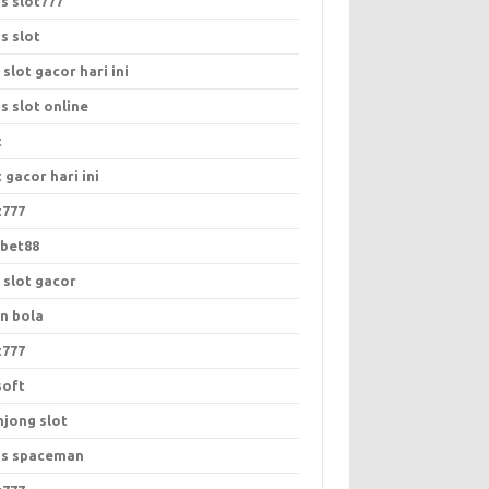
us slot777
us slot
k slot gacor hari ini
us slot online
t
t gacor hari ini
t777
bet88
k slot gacor
n bola
t777
soft
jong slot
us spaceman