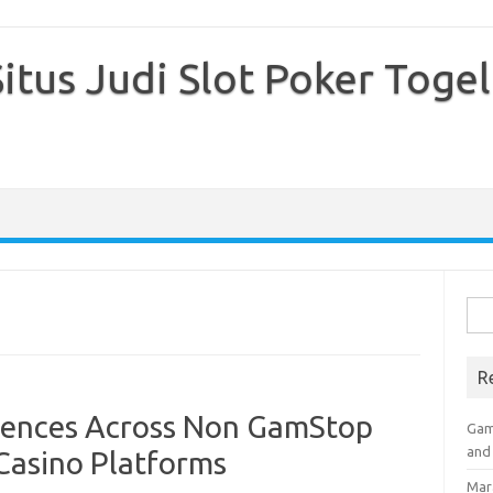
itus Judi Slot Poker Togel
Sea
for:
R
rences Across Non GamStop
Gam
and
Casino Platforms
Mara