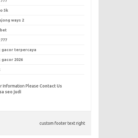
t777
o 5k
jong ways 2
bet
t777
t gacor terpercaya
t gacor 2026
t
r Information Please
Contact Us
sa seo judi
custom footer text right