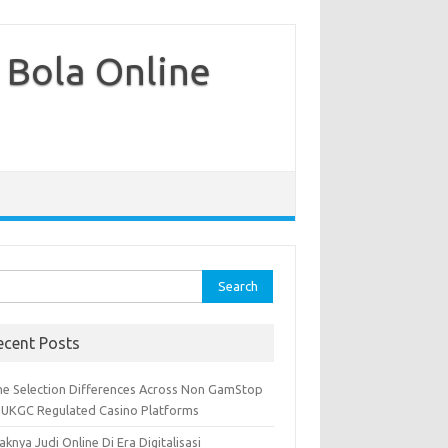
 Bola Online
rch
ecent Posts
e Selection Differences Across Non GamStop
 UKGC Regulated Casino Platforms
knya Judi Online Di Era Digitalisasi