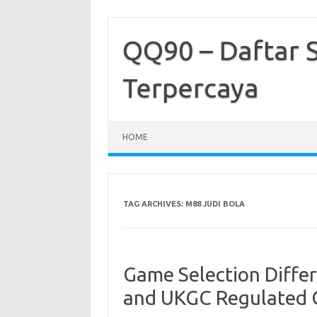
Skip
to
content
QQ90 – Daftar S
Terpercaya
HOME
TAG ARCHIVES:
M88 JUDI BOLA
Game Selection Diffe
and UKGC Regulated 