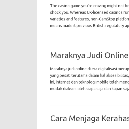
The casino game you’re craving might not be 
shock you. Whereas UK-licensed casinos func
varieties and features, non-GamStop platform
means made it previous British regulatory a
Maraknya Judi Online D
Maraknya judi online di era digitalisasi me
yang pesat, terutama dalam hal aksesibilitas,
ini, internet dan teknologi mobile telah men
mudah diakses oleh siapa saja dan kapan sa
Cara Menjaga Kerahas