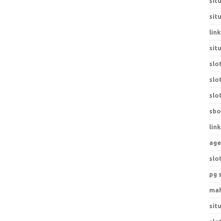
sit
sit
lin
sit
slo
slo
slo
sbo
lin
age
slo
pg 
mah
sit