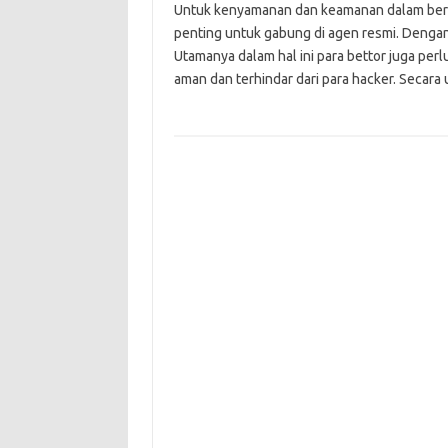
Untuk kenyamanan dan keamanan dalam berm
penting untuk gabung di agen resmi. Dengan
Utamanya dalam hal ini para bettor juga per
aman dan terhindar dari para hacker. Seca