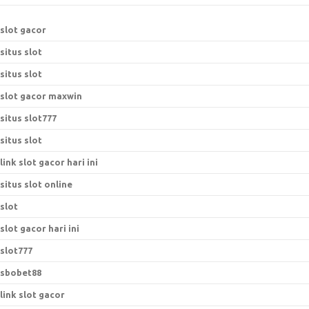
slot gacor
situs slot
situs slot
slot gacor maxwin
situs slot777
situs slot
link slot gacor hari ini
situs slot online
slot
slot gacor hari ini
slot777
sbobet88
link slot gacor