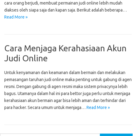
cara orang berjudi, membuat permainan judi online lebih mudah
diakses oleh siapa saja dan kapan saja. Berikut adalah beberapa…
Read More »
Cara Menjaga Kerahasiaan Akun
Judi Online
Untuk kenyamanan dan keamanan dalam bermain dan melakukan
pemasangan taruhan judi online maka penting untuk gabung di agen
resmi. Dengan gabung di agen resmi maka sistem privacynya lebih
bagus. Utamanya dalam hal ini para bettor juga perlu untuk menjaga
kerahasiaan akun bermain agar bisa lebih aman dan terhindar dari
para hacker. Secara umum untuk menjaga…
Read More »