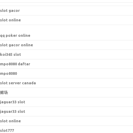
slot gacor
slot online
qq poker online
slot gacor online
koi365 slot
mpo8080 daftar
mpo8080
slot server canada
赌场
jaguar33 slot
jaguar33 slot
slot online
slot777