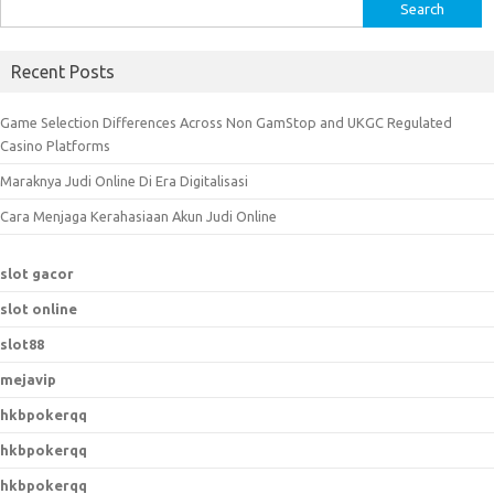
S
e
a
Recent Posts
r
c
Game Selection Differences Across Non GamStop and UKGC Regulated
h
Casino Platforms
f
Maraknya Judi Online Di Era Digitalisasi
o
r
Cara Menjaga Kerahasiaan Akun Judi Online
:
slot gacor
slot online
slot88
mejavip
hkbpokerqq
hkbpokerqq
hkbpokerqq