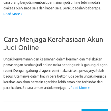
cara orang berjudi, membuat permainan judi online lebih mudah
diakses oleh siapa saja dan kapan saja. Berikut adalah beberapa…
Read More »
Cara Menjaga Kerahasiaan Akun
Judi Online
Untuk kenyamanan dan keamanan dalam bermain dan melakukan
pemasangan taruhan judi online maka penting untuk gabung di agen
resmi. Dengan gabung di agen resmi maka sistem privacynya lebih
bagus. Utamanya dalam hal ini para bettor juga perlu untuk menjaga
kerahasiaan akun bermain agar bisa lebih aman dan terhindar dari
para hacker. Secara umum untuk menjaga…
Read More »