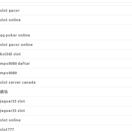
slot gacor
slot online
qq poker online
slot gacor online
koi365 slot
mpo8080 daftar
mpo8080
slot server canada
赌场
jaguar33 slot
jaguar33 slot
slot online
slot777