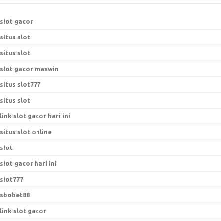
slot gacor
situs slot
situs slot
slot gacor maxwin
situs slot777
situs slot
link slot gacor hari ini
situs slot online
slot
slot gacor hari ini
slot777
sbobet88
link slot gacor