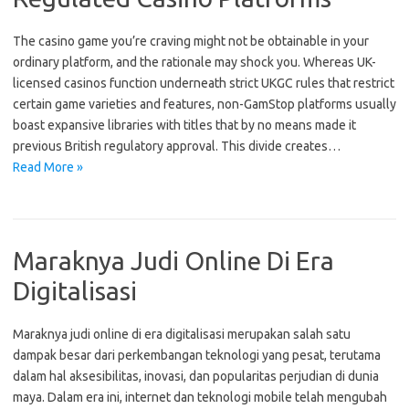
The casino game you’re craving might not be obtainable in your
ordinary platform, and the rationale may shock you. Whereas UK-
licensed casinos function underneath strict UKGC rules that restrict
certain game varieties and features, non-GamStop platforms usually
boast expansive libraries with titles that by no means made it
previous British regulatory approval. This divide creates…
Read More »
Maraknya Judi Online Di Era
Digitalisasi
Maraknya judi online di era digitalisasi merupakan salah satu
dampak besar dari perkembangan teknologi yang pesat, terutama
dalam hal aksesibilitas, inovasi, dan popularitas perjudian di dunia
maya. Dalam era ini, internet dan teknologi mobile telah mengubah