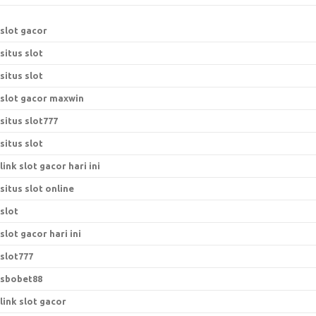
slot gacor
situs slot
situs slot
slot gacor maxwin
situs slot777
situs slot
link slot gacor hari ini
situs slot online
slot
slot gacor hari ini
slot777
sbobet88
link slot gacor