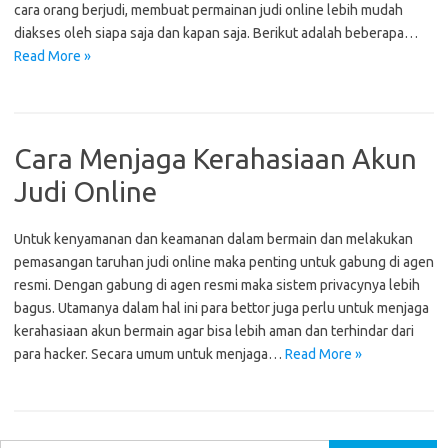
cara orang berjudi, membuat permainan judi online lebih mudah
diakses oleh siapa saja dan kapan saja. Berikut adalah beberapa…
Read More »
Cara Menjaga Kerahasiaan Akun
Judi Online
Untuk kenyamanan dan keamanan dalam bermain dan melakukan
pemasangan taruhan judi online maka penting untuk gabung di agen
resmi. Dengan gabung di agen resmi maka sistem privacynya lebih
bagus. Utamanya dalam hal ini para bettor juga perlu untuk menjaga
kerahasiaan akun bermain agar bisa lebih aman dan terhindar dari
para hacker. Secara umum untuk menjaga…
Read More »