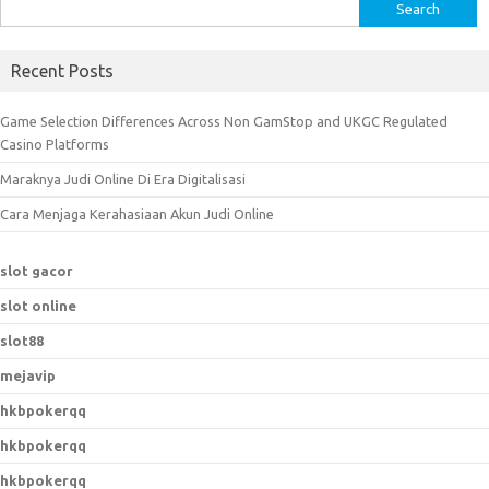
S
e
a
Recent Posts
r
c
Game Selection Differences Across Non GamStop and UKGC Regulated
h
Casino Platforms
f
Maraknya Judi Online Di Era Digitalisasi
o
r
Cara Menjaga Kerahasiaan Akun Judi Online
:
slot gacor
slot online
slot88
mejavip
hkbpokerqq
hkbpokerqq
hkbpokerqq