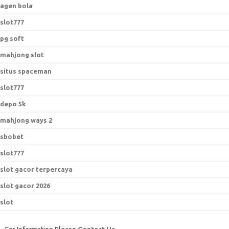
agen bola
slot777
pg soft
mahjong slot
situs spaceman
slot777
depo 5k
mahjong ways 2
sbobet
slot777
slot gacor terpercaya
slot gacor 2026
slot