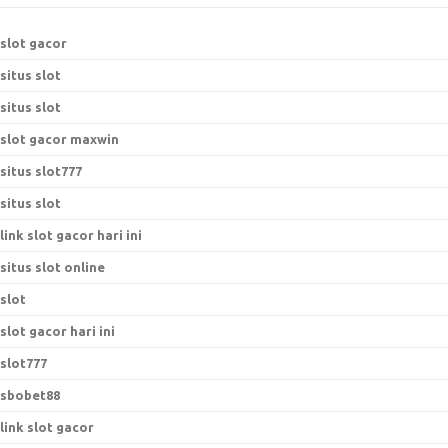
slot gacor
situs slot
situs slot
slot gacor maxwin
situs slot777
situs slot
link slot gacor hari ini
situs slot online
slot
slot gacor hari ini
slot777
sbobet88
link slot gacor