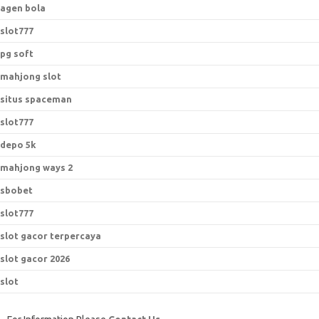
agen bola
slot777
pg soft
mahjong slot
situs spaceman
slot777
depo 5k
mahjong ways 2
sbobet
slot777
slot gacor terpercaya
slot gacor 2026
slot