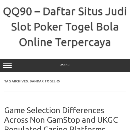
Skip
to
QQ90 – Daftar Situs Judi
content
Slot Poker Togel Bola
Online Terpercaya
Menu
TAG ARCHIVES:
BANDAR TOGEL 65
Game Selection Differences
Across Non GamStop and UKGC
Regulated Casino Platforms