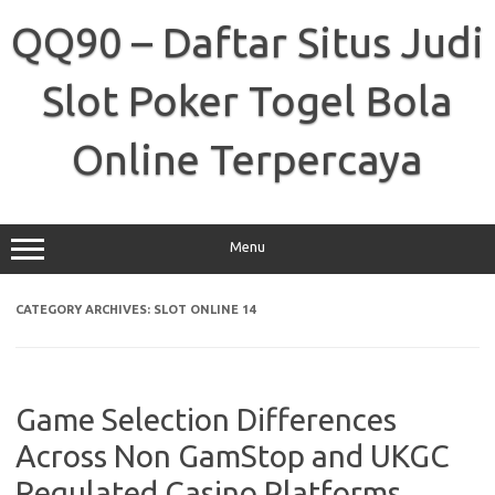
Skip
to
QQ90 – Daftar Situs Judi
content
Slot Poker Togel Bola
Online Terpercaya
Menu
CATEGORY ARCHIVES:
SLOT ONLINE 14
Game Selection Differences
Across Non GamStop and UKGC
Regulated Casino Platforms