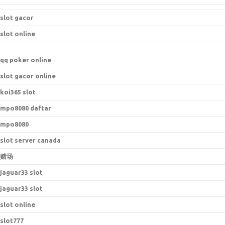
slot gacor
slot online
qq poker online
slot gacor online
koi365 slot
mpo8080 daftar
mpo8080
slot server canada
赌场
jaguar33 slot
jaguar33 slot
slot online
slot777