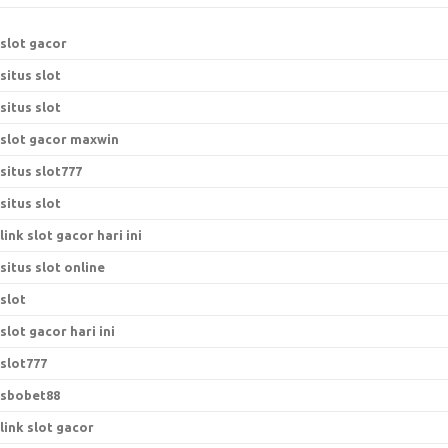
slot gacor
situs slot
situs slot
slot gacor maxwin
situs slot777
situs slot
link slot gacor hari ini
situs slot online
slot
slot gacor hari ini
slot777
sbobet88
link slot gacor