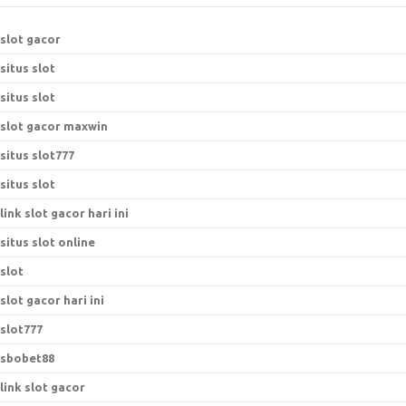
slot gacor
situs slot
situs slot
slot gacor maxwin
situs slot777
situs slot
link slot gacor hari ini
situs slot online
slot
slot gacor hari ini
slot777
sbobet88
link slot gacor