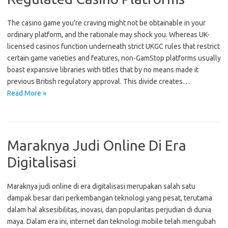
The casino game you’re craving might not be obtainable in your
ordinary platform, and the rationale may shock you. Whereas UK-
licensed casinos function underneath strict UKGC rules that restrict
certain game varieties and features, non-GamStop platforms usually
boast expansive libraries with titles that by no means made it
previous British regulatory approval. This divide creates…
Read More »
Maraknya Judi Online Di Era
Digitalisasi
Maraknya judi online di era digitalisasi merupakan salah satu
dampak besar dari perkembangan teknologi yang pesat, terutama
dalam hal aksesibilitas, inovasi, dan popularitas perjudian di dunia
maya. Dalam era ini, internet dan teknologi mobile telah mengubah