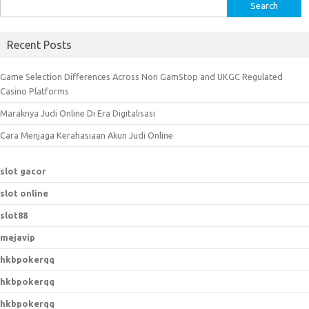
S
e
a
Recent Posts
r
c
Game Selection Differences Across Non GamStop and UKGC Regulated
h
Casino Platforms
f
Maraknya Judi Online Di Era Digitalisasi
o
r
Cara Menjaga Kerahasiaan Akun Judi Online
:
slot gacor
slot online
slot88
mejavip
hkbpokerqq
hkbpokerqq
hkbpokerqq