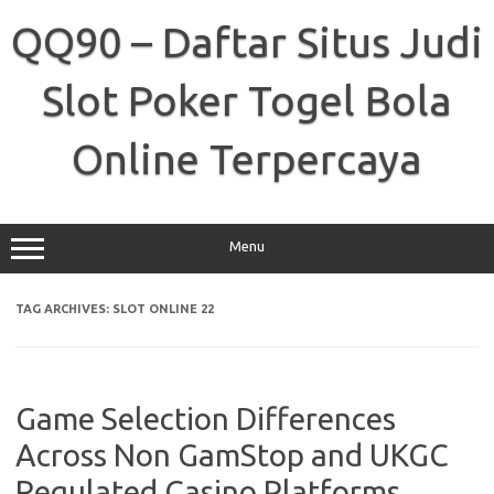
Skip
to
QQ90 – Daftar Situs Judi
content
Slot Poker Togel Bola
Online Terpercaya
Menu
TAG ARCHIVES:
SLOT ONLINE 22
Game Selection Differences
Across Non GamStop and UKGC
Regulated Casino Platforms