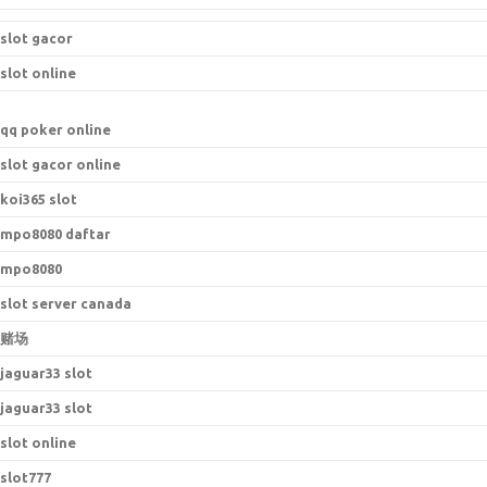
slot gacor
slot online
qq poker online
slot gacor online
koi365 slot
mpo8080 daftar
mpo8080
slot server canada
赌场
jaguar33 slot
jaguar33 slot
slot online
slot777