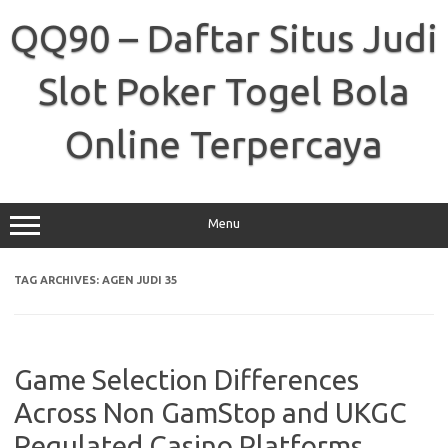
Skip
to
QQ90 – Daftar Situs Judi
content
Slot Poker Togel Bola
Online Terpercaya
Menu
TAG ARCHIVES:
AGEN JUDI 35
Game Selection Differences
Across Non GamStop and UKGC
Regulated Casino Platforms