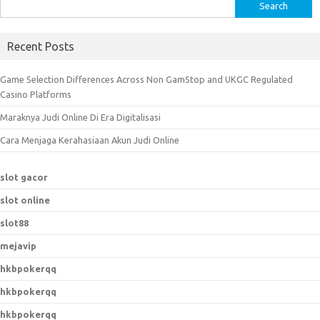
S
e
a
Recent Posts
r
c
Game Selection Differences Across Non GamStop and UKGC Regulated
h
Casino Platforms
f
Maraknya Judi Online Di Era Digitalisasi
o
r
Cara Menjaga Kerahasiaan Akun Judi Online
:
slot gacor
slot online
slot88
mejavip
hkbpokerqq
hkbpokerqq
hkbpokerqq