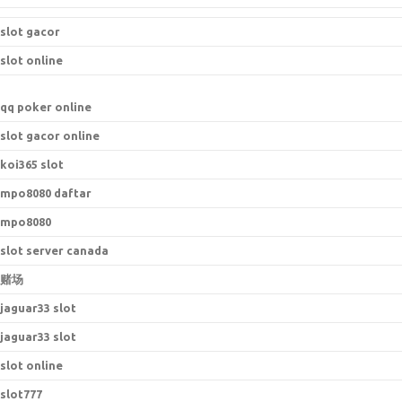
slot gacor
slot online
qq poker online
slot gacor online
koi365 slot
mpo8080 daftar
mpo8080
slot server canada
赌场
jaguar33 slot
jaguar33 slot
slot online
slot777