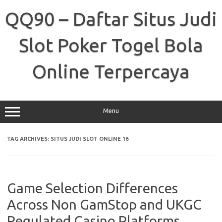
Skip
to
QQ90 – Daftar Situs Judi
content
Slot Poker Togel Bola
Online Terpercaya
Menu
TAG ARCHIVES:
SITUS JUDI SLOT ONLINE 16
Game Selection Differences
Across Non GamStop and UKGC
Regulated Casino Platforms