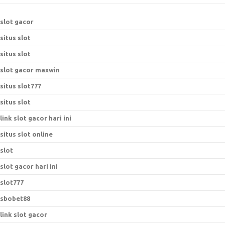
slot gacor
situs slot
situs slot
slot gacor maxwin
situs slot777
situs slot
link slot gacor hari ini
situs slot online
slot
slot gacor hari ini
slot777
sbobet88
link slot gacor