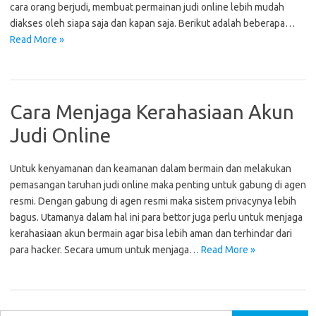
cara orang berjudi, membuat permainan judi online lebih mudah
diakses oleh siapa saja dan kapan saja. Berikut adalah beberapa…
Read More »
Cara Menjaga Kerahasiaan Akun
Judi Online
Untuk kenyamanan dan keamanan dalam bermain dan melakukan
pemasangan taruhan judi online maka penting untuk gabung di agen
resmi. Dengan gabung di agen resmi maka sistem privacynya lebih
bagus. Utamanya dalam hal ini para bettor juga perlu untuk menjaga
kerahasiaan akun bermain agar bisa lebih aman dan terhindar dari
para hacker. Secara umum untuk menjaga…
Read More »