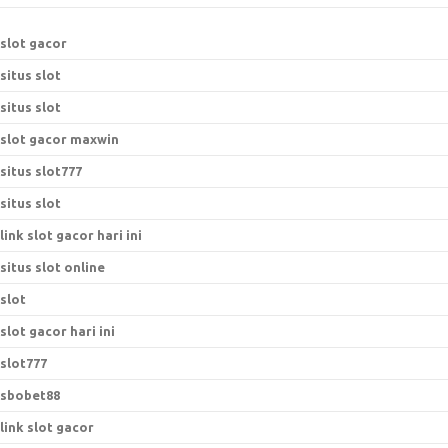
slot gacor
situs slot
situs slot
slot gacor maxwin
situs slot777
situs slot
link slot gacor hari ini
situs slot online
slot
slot gacor hari ini
slot777
sbobet88
link slot gacor