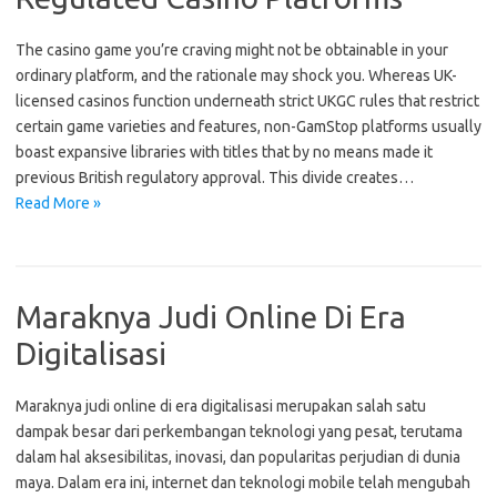
The casino game you’re craving might not be obtainable in your
ordinary platform, and the rationale may shock you. Whereas UK-
licensed casinos function underneath strict UKGC rules that restrict
certain game varieties and features, non-GamStop platforms usually
boast expansive libraries with titles that by no means made it
previous British regulatory approval. This divide creates…
Read More »
Maraknya Judi Online Di Era
Digitalisasi
Maraknya judi online di era digitalisasi merupakan salah satu
dampak besar dari perkembangan teknologi yang pesat, terutama
dalam hal aksesibilitas, inovasi, dan popularitas perjudian di dunia
maya. Dalam era ini, internet dan teknologi mobile telah mengubah