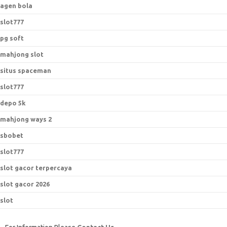
agen bola
slot777
pg soft
mahjong slot
situs spaceman
slot777
depo 5k
mahjong ways 2
sbobet
slot777
slot gacor terpercaya
slot gacor 2026
slot