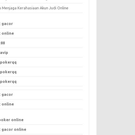
a Menjaga Kerahasiaan Akun Judi Online
t gacor
t online
t88
avip
bpokerqq
bpokerqq
bpokerqq
t gacor
t online
poker online
t gacor online