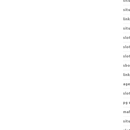
sit
sit
lin
sit
slo
slo
slo
sbo
lin
age
slo
pg 
mah
sit