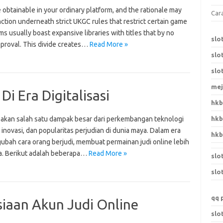
obtainable in your ordinary platform, and the rationale may
Car
tion underneath strict UKGC rules that restrict certain game
s usually boast expansive libraries with titles that by no
slo
pproval. This divide creates…
Read More »
slo
slo
mej
i Era Digitalisasi
hk
rupakan salah satu dampak besar dari perkembangan teknologi
hk
 inovasi, dan popularitas perjudian di dunia maya. Dalam era
hk
gubah cara orang berjudi, membuat permainan judi online lebih
ja. Berikut adalah beberapa…
Read More »
slo
slo
qq 
iaan Akun Judi Online
slo