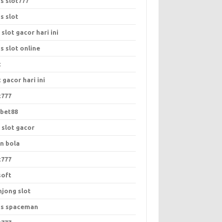
us slot777
us slot
k slot gacor hari ini
us slot online
t
t gacor hari ini
t777
bet88
k slot gacor
n bola
t777
soft
jong slot
us spaceman