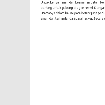
Untuk kenyamanan dan keamanan dalam berm
penting untuk gabung di agen resmi. Dengan
Utamanya dalam hal ini para bettor juga per
aman dan terhindar dari para hacker. Seca