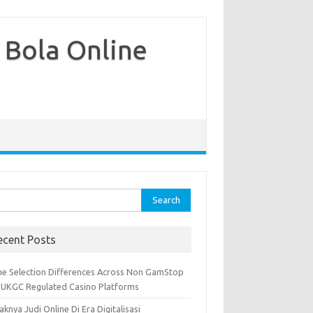
 Bola Online
rch
ecent Posts
e Selection Differences Across Non GamStop
 UKGC Regulated Casino Platforms
knya Judi Online Di Era Digitalisasi