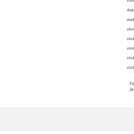
slo
dep
mah
sbo
slo
slo
slo
slo
Fo
ja