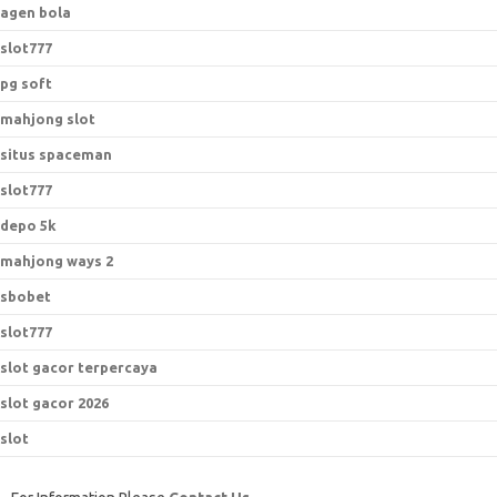
agen bola
slot777
pg soft
mahjong slot
situs spaceman
slot777
depo 5k
mahjong ways 2
sbobet
slot777
slot gacor terpercaya
slot gacor 2026
slot