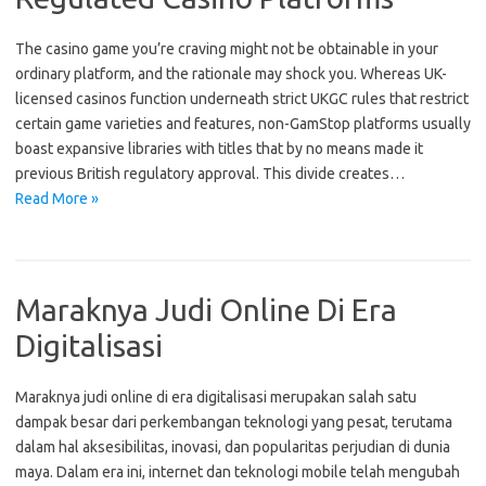
The casino game you’re craving might not be obtainable in your
ordinary platform, and the rationale may shock you. Whereas UK-
licensed casinos function underneath strict UKGC rules that restrict
certain game varieties and features, non-GamStop platforms usually
boast expansive libraries with titles that by no means made it
previous British regulatory approval. This divide creates…
Read More »
Maraknya Judi Online Di Era
Digitalisasi
Maraknya judi online di era digitalisasi merupakan salah satu
dampak besar dari perkembangan teknologi yang pesat, terutama
dalam hal aksesibilitas, inovasi, dan popularitas perjudian di dunia
maya. Dalam era ini, internet dan teknologi mobile telah mengubah