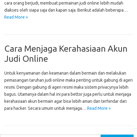
cara orang berjudi, membuat permainan judi online lebih mudah
diakses oleh siapa saja dan kapan saja. Berikut adalah beberapa…
Read More »
Cara Menjaga Kerahasiaan Akun
Judi Online
Untuk kenyamanan dan keamanan dalam bermain dan melakukan
pemasangan taruhan judi online maka penting untuk gabung di agen
resmi. Dengan gabung di agen resmi maka sistem privacynya lebih
bagus. Utamanya dalam hal ini para bettor juga perlu untuk menjaga
kerahasiaan akun bermain agar bisa lebih aman dan terhindar dari
para hacker. Secara umum untuk menjaga…
Read More »