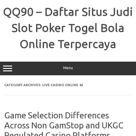
Skip
to
QQ90 – Daftar Situs Judi
content
Slot Poker Togel Bola
Online Terpercaya
Menu
CATEGORY ARCHIVES:
LIVE CASINO ONLINE 42
Game Selection Differences
Across Non GamStop and UKGC
Regulated Casino Platforms