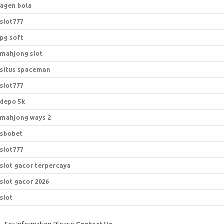
agen bola
slot777
pg soft
mahjong slot
situs spaceman
slot777
depo 5k
mahjong ways 2
sbobet
slot777
slot gacor terpercaya
slot gacor 2026
slot