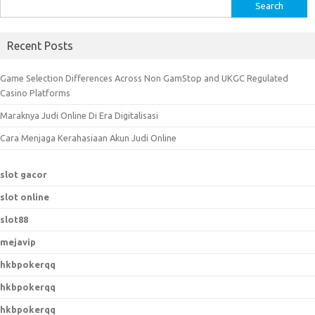
S
e
a
Recent Posts
r
c
Game Selection Differences Across Non GamStop and UKGC Regulated
h
Casino Platforms
f
Maraknya Judi Online Di Era Digitalisasi
o
r
Cara Menjaga Kerahasiaan Akun Judi Online
:
slot gacor
slot online
slot88
mejavip
hkbpokerqq
hkbpokerqq
hkbpokerqq