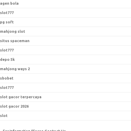
agen bola
slot777
pg soft
mahjong slot
situs spaceman
slot777
depo 5k
mahjong ways 2
sbobet
slot777
slot gacor terpercaya
slot gacor 2026
slot