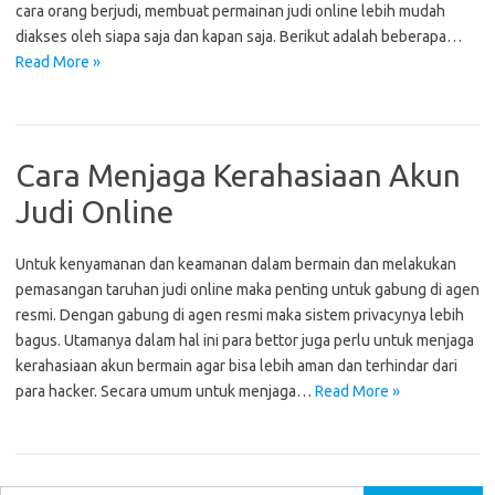
cara orang berjudi, membuat permainan judi online lebih mudah
diakses oleh siapa saja dan kapan saja. Berikut adalah beberapa…
Read More »
Cara Menjaga Kerahasiaan Akun
Judi Online
Untuk kenyamanan dan keamanan dalam bermain dan melakukan
pemasangan taruhan judi online maka penting untuk gabung di agen
resmi. Dengan gabung di agen resmi maka sistem privacynya lebih
bagus. Utamanya dalam hal ini para bettor juga perlu untuk menjaga
kerahasiaan akun bermain agar bisa lebih aman dan terhindar dari
para hacker. Secara umum untuk menjaga…
Read More »