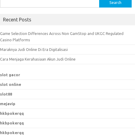
S
e
a
Recent Posts
r
c
Game Selection Differences Across Non GamStop and UKGC Regulated
h
Casino Platforms
f
Maraknya Judi Online Di Era Digitalisasi
o
r
Cara Menjaga Kerahasiaan Akun Judi Online
:
slot gacor
slot online
slot88
mejavip
hkbpokerqq
hkbpokerqq
hkbpokerqq