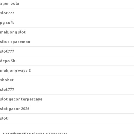
agen bola
slot777
pg soft
mahjong slot
situs spaceman
slot777
depo 5k
mahjong ways 2
sbobet
slot777
slot gacor terpercaya
slot gacor 2026
slot