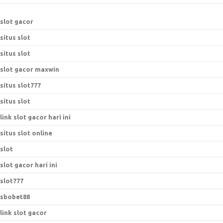
slot gacor
situs slot
situs slot
slot gacor maxwin
situs slot777
situs slot
link slot gacor hari ini
situs slot online
slot
slot gacor hari ini
slot777
sbobet88
link slot gacor