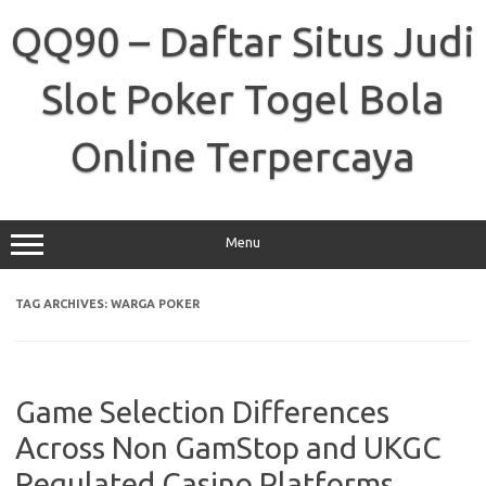
Skip
to
QQ90 – Daftar Situs Judi
content
Slot Poker Togel Bola
Online Terpercaya
Menu
TAG ARCHIVES:
WARGA POKER
Game Selection Differences
Across Non GamStop and UKGC
Regulated Casino Platforms