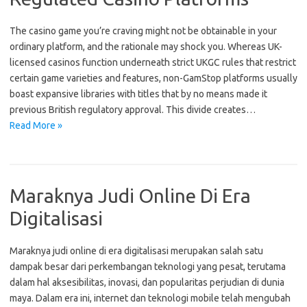
The casino game you’re craving might not be obtainable in your
ordinary platform, and the rationale may shock you. Whereas UK-
licensed casinos function underneath strict UKGC rules that restrict
certain game varieties and features, non-GamStop platforms usually
boast expansive libraries with titles that by no means made it
previous British regulatory approval. This divide creates…
Read More »
Maraknya Judi Online Di Era
Digitalisasi
Maraknya judi online di era digitalisasi merupakan salah satu
dampak besar dari perkembangan teknologi yang pesat, terutama
dalam hal aksesibilitas, inovasi, dan popularitas perjudian di dunia
maya. Dalam era ini, internet dan teknologi mobile telah mengubah