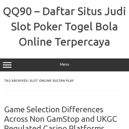
Skip
to
QQ90 – Daftar Situs Judi
content
Slot Poker Togel Bola
Online Terpercaya
Menu
TAG ARCHIVES:
SLOT ONLINE SULTAN PLAY
Game Selection Differences
Across Non GamStop and UKGC
Regulated Casino Platforms