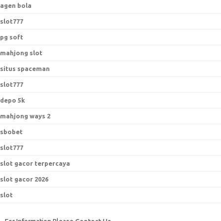
agen bola
slot777
pg soft
mahjong slot
situs spaceman
slot777
depo 5k
mahjong ways 2
sbobet
slot777
slot gacor terpercaya
slot gacor 2026
slot