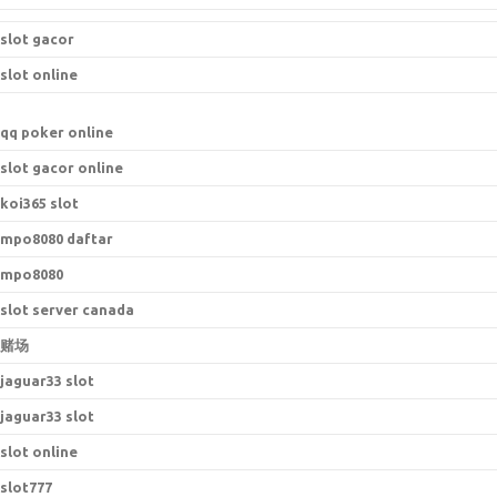
slot gacor
slot online
qq poker online
slot gacor online
koi365 slot
mpo8080 daftar
mpo8080
slot server canada
赌场
jaguar33 slot
jaguar33 slot
slot online
slot777