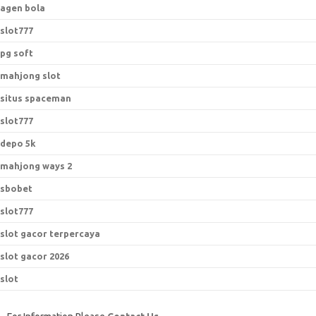
agen bola
slot777
pg soft
mahjong slot
situs spaceman
slot777
depo 5k
mahjong ways 2
sbobet
slot777
slot gacor terpercaya
slot gacor 2026
slot