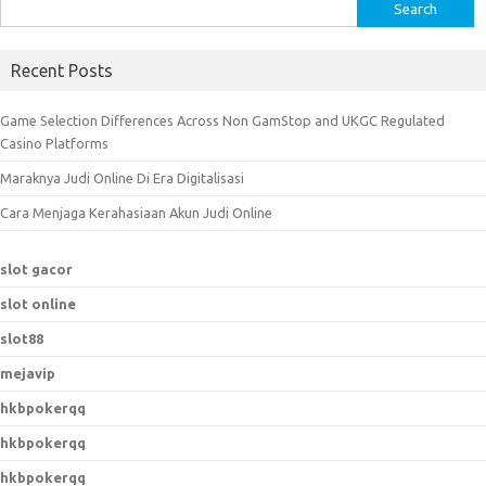
S
e
a
Recent Posts
r
c
Game Selection Differences Across Non GamStop and UKGC Regulated
h
Casino Platforms
f
Maraknya Judi Online Di Era Digitalisasi
o
r
Cara Menjaga Kerahasiaan Akun Judi Online
:
slot gacor
slot online
slot88
mejavip
hkbpokerqq
hkbpokerqq
hkbpokerqq