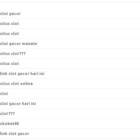
slot gacor
situs slot
situs slot
slot gacor maxwin
situs slot777
situs slot
link slot gacor hari ini
situs slot online
slot
slot gacor hari ini
slot777
sbobet88
link slot gacor