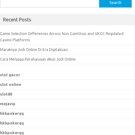
S
e
a
Recent Posts
r
c
Game Selection Differences Across Non GamStop and UKGC Regulated
h
Casino Platforms
f
Maraknya Judi Online Di Era Digitalisasi
o
r
Cara Menjaga Kerahasiaan Akun Judi Online
:
slot gacor
slot online
slot88
mejavip
hkbpokerqq
hkbpokerqq
hkbpokerqq