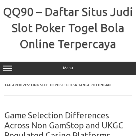
Skip
to
QQ90 – Daftar Situs Judi
content
Slot Poker Togel Bola
Online Terpercaya
Menu
TAG ARCHIVES:
LINK SLOT DEPOSIT PULSA TANPA POTONGAN
Game Selection Differences
Across Non GamStop and UKGC
Regulated Casino Platforms