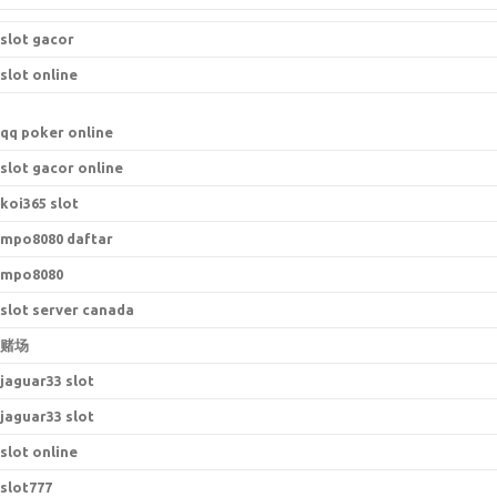
slot gacor
slot online
qq poker online
slot gacor online
koi365 slot
mpo8080 daftar
mpo8080
slot server canada
赌场
jaguar33 slot
jaguar33 slot
slot online
slot777