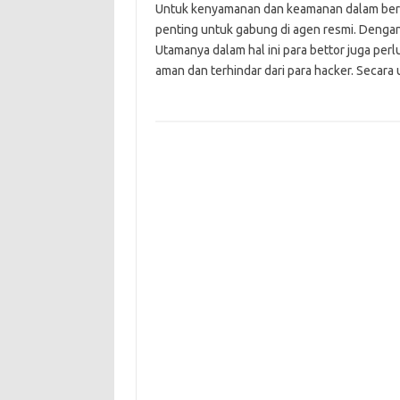
Untuk kenyamanan dan keamanan dalam berm
penting untuk gabung di agen resmi. Dengan
Utamanya dalam hal ini para bettor juga per
aman dan terhindar dari para hacker. Seca