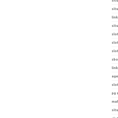
sit
sit
lin
sit
slo
slo
slo
sbo
lin
age
slo
pg 
mah
sit