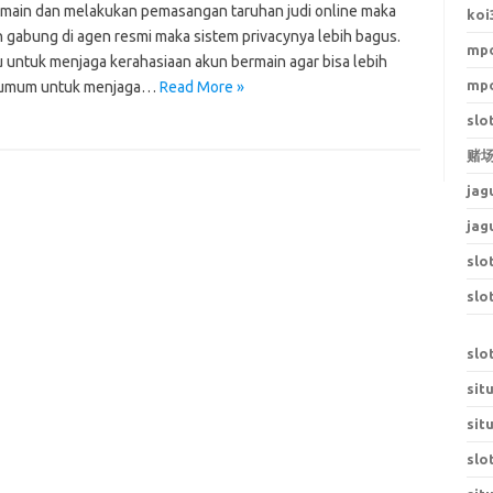
ain dan melakukan pemasangan taruhan judi online maka
koi
 gabung di agen resmi maka sistem privacynya lebih bagus.
mpo
lu untuk menjaga kerahasiaan akun bermain agar bisa lebih
mp
ra umum untuk menjaga…
Read More »
slo
赌
jag
jag
slo
slo
slo
sit
sit
slo