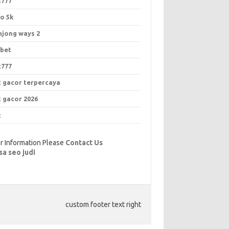
t777
o 5k
jong ways 2
bet
t777
t gacor terpercaya
t gacor 2026
t
r Information Please
Contact Us
sa seo judi
custom footer text right