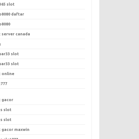
365 slot
8080 daftar
o8080
t server canada
场
uar33 slot
uar33 slot
t online
t777
t gacor
us slot
us slot
t gacor maxwin