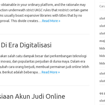
obtainable in your ordinary platform, and the rationale may
Car
tion underneath strict UKGC rules that restrict certain game
s usually boast expansive libraries with titles that by no
slo
pproval. This divide creates…
Read More »
slo
slo
mej
i Era Digitalisasi
hk
rupakan salah satu dampak besar dari perkembangan teknologi
hk
 inovasi, dan popularitas perjudian di dunia maya. Dalam era
hk
gubah cara orang berjudi, membuat permainan judi online lebih
ja. Berikut adalah beberapa…
Read More »
slo
slo
qq 
iaan Akun Judi Online
slo