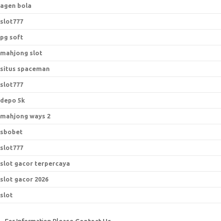
agen bola
slot777
pg soft
mahjong slot
situs spaceman
slot777
depo 5k
mahjong ways 2
sbobet
slot777
slot gacor terpercaya
slot gacor 2026
slot