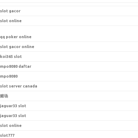
slot gacor
slot online
qq poker online
slot gacor online
koi365 slot
mpo8080 daftar
mpo8080
slot server canada
赌场
jaguar33 slot
jaguar33 slot
slot online
slot777