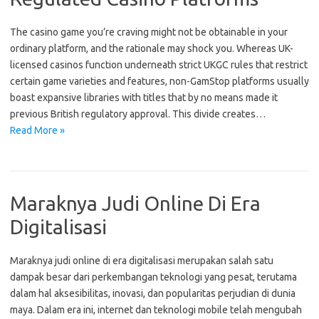
The casino game you’re craving might not be obtainable in your
ordinary platform, and the rationale may shock you. Whereas UK-
licensed casinos function underneath strict UKGC rules that restrict
certain game varieties and features, non-GamStop platforms usually
boast expansive libraries with titles that by no means made it
previous British regulatory approval. This divide creates…
Read More »
Maraknya Judi Online Di Era
Digitalisasi
Maraknya judi online di era digitalisasi merupakan salah satu
dampak besar dari perkembangan teknologi yang pesat, terutama
dalam hal aksesibilitas, inovasi, dan popularitas perjudian di dunia
maya. Dalam era ini, internet dan teknologi mobile telah mengubah