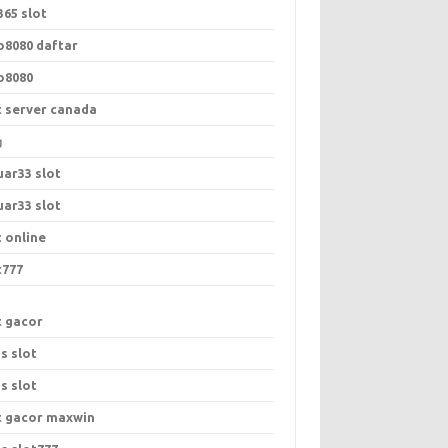
365 slot
8080 daftar
o8080
t server canada
场
uar33 slot
uar33 slot
t online
t777
t gacor
us slot
us slot
t gacor maxwin