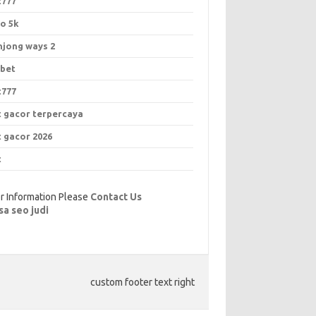
t777
o 5k
jong ways 2
bet
t777
t gacor terpercaya
t gacor 2026
t
r Information Please
Contact Us
sa seo judi
custom footer text right