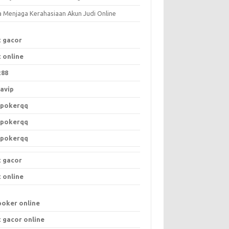
a Menjaga Kerahasiaan Akun Judi Online
t gacor
t online
t88
avip
bpokerqq
bpokerqq
bpokerqq
t gacor
t online
poker online
t gacor online