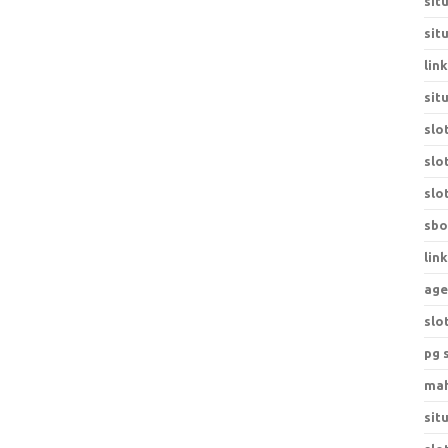
sit
sit
lin
sit
slo
slo
slo
sbo
lin
age
slo
pg 
mah
sit