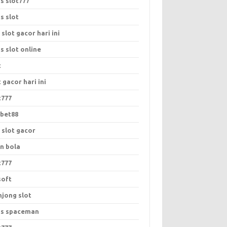
us slot777
us slot
k slot gacor hari ini
us slot online
t
t gacor hari ini
t777
bet88
k slot gacor
n bola
t777
soft
jong slot
us spaceman