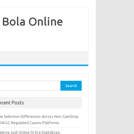
 Bola Online
rch
ecent Posts
e Selection Differences Across Non GamStop
 UKGC Regulated Casino Platforms
knya Judi Online Di Era Digitalisasi