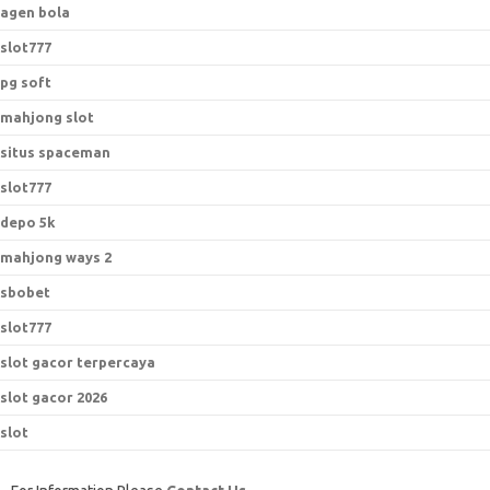
agen bola
slot777
pg soft
mahjong slot
situs spaceman
slot777
depo 5k
mahjong ways 2
sbobet
slot777
slot gacor terpercaya
slot gacor 2026
slot