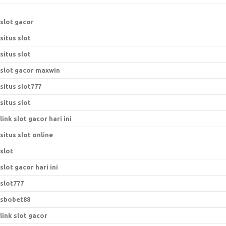
slot gacor
situs slot
situs slot
slot gacor maxwin
situs slot777
situs slot
link slot gacor hari ini
situs slot online
slot
slot gacor hari ini
slot777
sbobet88
link slot gacor