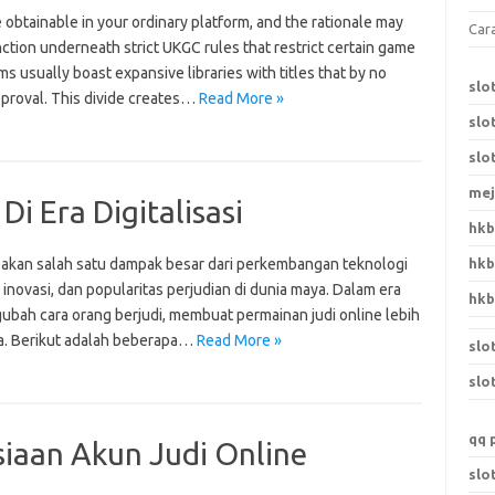
obtainable in your ordinary platform, and the rationale may
Car
tion underneath strict UKGC rules that restrict certain game
s usually boast expansive libraries with titles that by no
slo
pproval. This divide creates…
Read More »
slo
slo
mej
i Era Digitalisasi
hk
rupakan salah satu dampak besar dari perkembangan teknologi
hk
 inovasi, dan popularitas perjudian di dunia maya. Dalam era
hk
gubah cara orang berjudi, membuat permainan judi online lebih
ja. Berikut adalah beberapa…
Read More »
slo
slo
qq 
iaan Akun Judi Online
slo