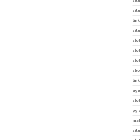
sit
sit
lin
sit
slo
slo
slo
sbo
lin
age
slo
pg 
mah
sit