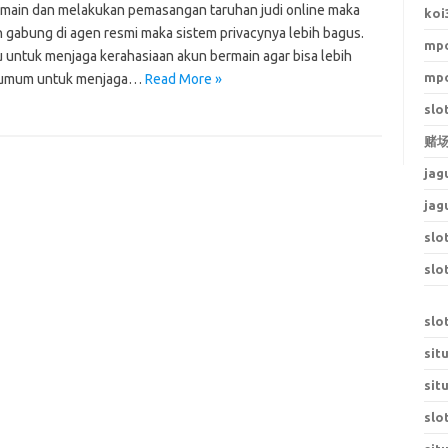
ain dan melakukan pemasangan taruhan judi online maka
koi
 gabung di agen resmi maka sistem privacynya lebih bagus.
mpo
lu untuk menjaga kerahasiaan akun bermain agar bisa lebih
mp
ra umum untuk menjaga…
Read More »
slo
赌
jag
jag
slo
slo
slo
sit
sit
slo