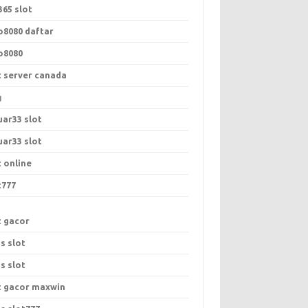
365 slot
8080 daftar
o8080
t server canada
场
uar33 slot
uar33 slot
t online
t777
t gacor
us slot
us slot
t gacor maxwin