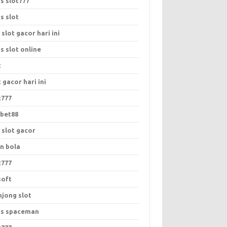
us slot777
us slot
k slot gacor hari ini
us slot online
t
t gacor hari ini
t777
bet88
k slot gacor
n bola
t777
soft
jong slot
us spaceman