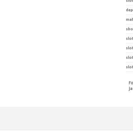
slo
dep
mah
sbo
slo
slo
slo
slo
Fo
ja