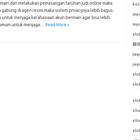
ain dan melakukan pemasangan taruhan judi online maka
koi
 gabung di agen resmi maka sistem privacynya lebih bagus.
mpo
lu untuk menjaga kerahasiaan akun bermain agar bisa lebih
mp
ra umum untuk menjaga…
Read More »
slo
赌
jag
jag
slo
slo
slo
sit
sit
slo