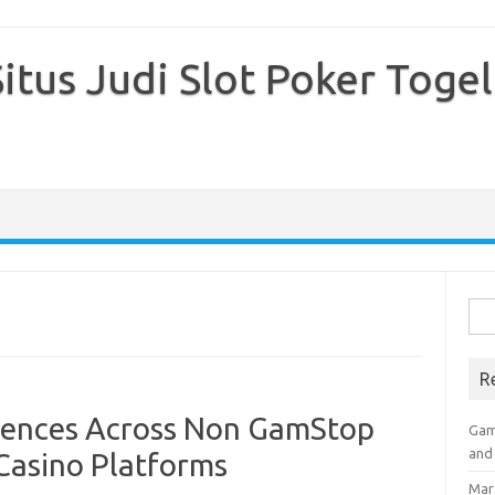
itus Judi Slot Poker Togel
Sea
for:
R
rences Across Non GamStop
Gam
and
Casino Platforms
Mara