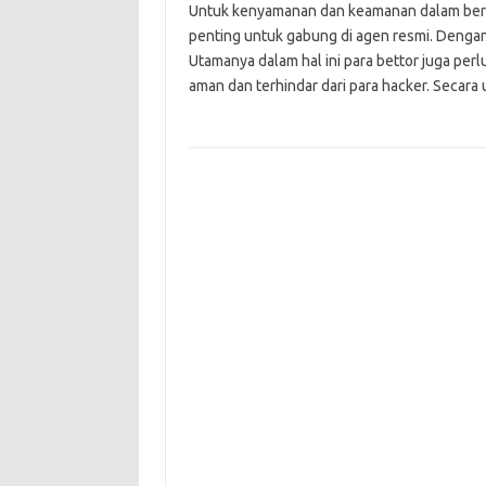
Untuk kenyamanan dan keamanan dalam berm
penting untuk gabung di agen resmi. Dengan
Utamanya dalam hal ini para bettor juga per
aman dan terhindar dari para hacker. Seca