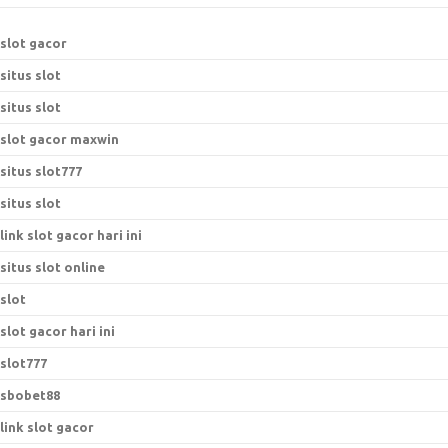
slot gacor
situs slot
situs slot
slot gacor maxwin
situs slot777
situs slot
link slot gacor hari ini
situs slot online
slot
slot gacor hari ini
slot777
sbobet88
link slot gacor