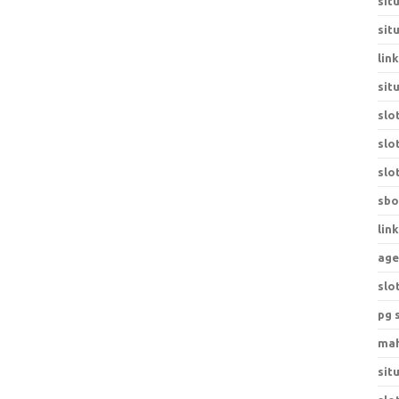
sit
sit
lin
sit
slo
slo
slo
sbo
lin
age
slo
pg 
mah
sit