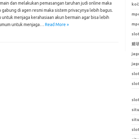
ain dan melakukan pemasangan taruhan judi online maka
koi
 gabung di agen resmi maka sistem privacynya lebih bagus.
mpo
lu untuk menjaga kerahasiaan akun bermain agar bisa lebih
mp
ra umum untuk menjaga…
Read More »
slo
赌
jag
jag
slo
slo
slo
sit
sit
slo