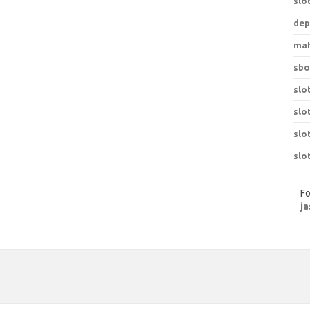
slo
dep
mah
sbo
slo
slo
slo
slo
Fo
ja