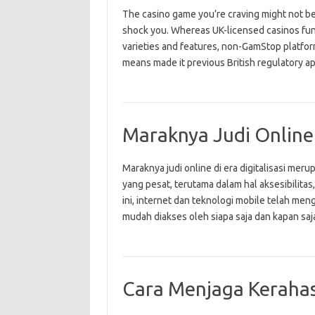
The casino game you’re craving might not be 
shock you. Whereas UK-licensed casinos func
varieties and features, non-GamStop platform
means made it previous British regulatory a
Maraknya Judi Online D
Maraknya judi online di era digitalisasi me
yang pesat, terutama dalam hal aksesibilitas,
ini, internet dan teknologi mobile telah men
mudah diakses oleh siapa saja dan kapan sa
Cara Menjaga Kerahas