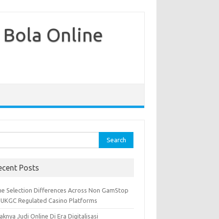
 Bola Online
rch
ecent Posts
e Selection Differences Across Non GamStop
 UKGC Regulated Casino Platforms
knya Judi Online Di Era Digitalisasi