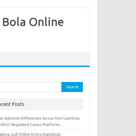
 Bola Online
rch
ecent Posts
e Selection Differences Across Non GamStop
 UKGC Regulated Casino Platforms
knya Judi Online Di Era Digitalisasi