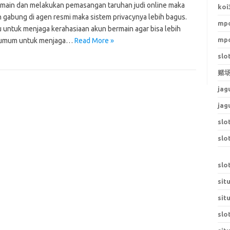
ain dan melakukan pemasangan taruhan judi online maka
koi
 gabung di agen resmi maka sistem privacynya lebih bagus.
mpo
lu untuk menjaga kerahasiaan akun bermain agar bisa lebih
mp
ra umum untuk menjaga…
Read More »
slo
赌
jag
jag
slo
slo
slo
sit
sit
slo