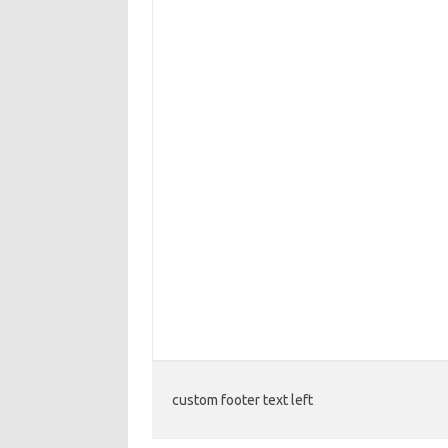
custom footer text left