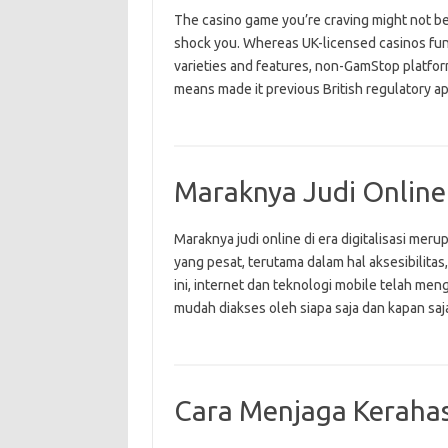
The casino game you’re craving might not be 
shock you. Whereas UK-licensed casinos func
varieties and features, non-GamStop platform
means made it previous British regulatory a
Maraknya Judi Online D
Maraknya judi online di era digitalisasi me
yang pesat, terutama dalam hal aksesibilitas,
ini, internet dan teknologi mobile telah men
mudah diakses oleh siapa saja dan kapan sa
Cara Menjaga Kerahas