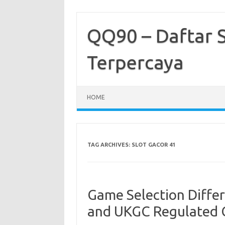
Skip
to
content
QQ90 – Daftar S
Terpercaya
HOME
TAG ARCHIVES:
SLOT GACOR 41
Game Selection Diffe
and UKGC Regulated 