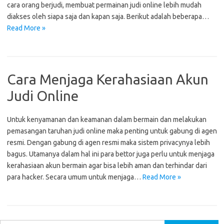
cara orang berjudi, membuat permainan judi online lebih mudah
diakses oleh siapa saja dan kapan saja. Berikut adalah beberapa…
Read More »
Cara Menjaga Kerahasiaan Akun
Judi Online
Untuk kenyamanan dan keamanan dalam bermain dan melakukan
pemasangan taruhan judi online maka penting untuk gabung di agen
resmi. Dengan gabung di agen resmi maka sistem privacynya lebih
bagus. Utamanya dalam hal ini para bettor juga perlu untuk menjaga
kerahasiaan akun bermain agar bisa lebih aman dan terhindar dari
para hacker. Secara umum untuk menjaga…
Read More »