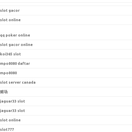
slot gacor
slot online
qq poker online
slot gacor online
koi365 slot
mpo8080 daftar
mpo8080
slot server canada
赌场
jaguar33 slot
jaguar33 slot
slot online
slot777