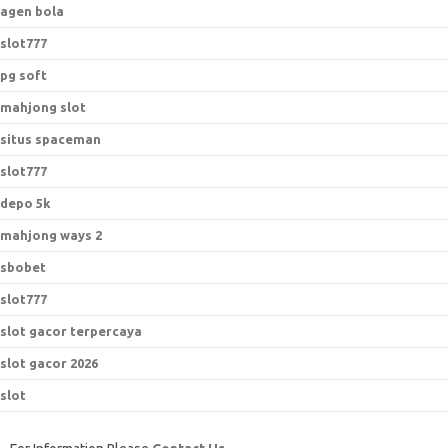
agen bola
slot777
pg soft
mahjong slot
situs spaceman
slot777
depo 5k
mahjong ways 2
sbobet
slot777
slot gacor terpercaya
slot gacor 2026
slot