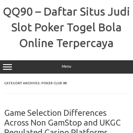
Skip
to
QQ90 – Daftar Situs Judi
content
Slot Poker Togel Bola
Online Terpercaya
Menu
CATEGORY ARCHIVES:
POKER CLUB 88
Game Selection Differences
Across Non GamStop and UKGC
Regulated Casino Platforms