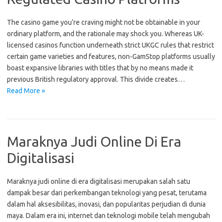
The casino game you’re craving might not be obtainable in your
ordinary platform, and the rationale may shock you. Whereas UK-
licensed casinos function underneath strict UKGC rules that restrict
certain game varieties and features, non-GamStop platforms usually
boast expansive libraries with titles that by no means made it
previous British regulatory approval. This divide creates…
Read More »
Maraknya Judi Online Di Era
Digitalisasi
Maraknya judi online di era digitalisasi merupakan salah satu
dampak besar dari perkembangan teknologi yang pesat, terutama
dalam hal aksesibilitas, inovasi, dan popularitas perjudian di dunia
maya. Dalam era ini, internet dan teknologi mobile telah mengubah