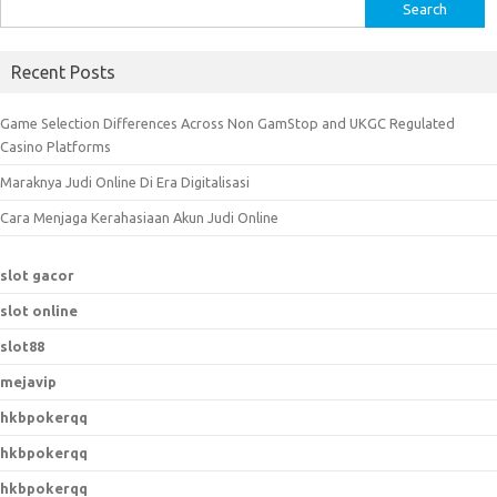
S
e
a
Recent Posts
r
c
Game Selection Differences Across Non GamStop and UKGC Regulated
h
Casino Platforms
f
Maraknya Judi Online Di Era Digitalisasi
o
r
Cara Menjaga Kerahasiaan Akun Judi Online
:
slot gacor
slot online
slot88
mejavip
hkbpokerqq
hkbpokerqq
hkbpokerqq