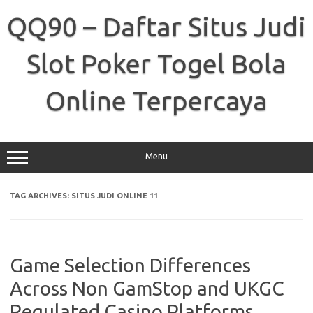
Skip
to
QQ90 – Daftar Situs Judi
content
Slot Poker Togel Bola
Online Terpercaya
Menu
TAG ARCHIVES:
SITUS JUDI ONLINE 11
Game Selection Differences
Across Non GamStop and UKGC
Regulated Casino Platforms