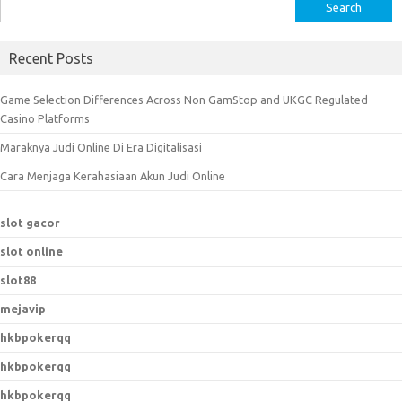
S
e
a
Recent Posts
r
c
Game Selection Differences Across Non GamStop and UKGC Regulated
h
Casino Platforms
f
Maraknya Judi Online Di Era Digitalisasi
o
r
Cara Menjaga Kerahasiaan Akun Judi Online
:
slot gacor
slot online
slot88
mejavip
hkbpokerqq
hkbpokerqq
hkbpokerqq