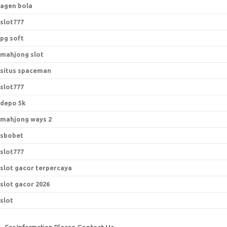
agen bola
slot777
pg soft
mahjong slot
situs spaceman
slot777
depo 5k
mahjong ways 2
sbobet
slot777
slot gacor terpercaya
slot gacor 2026
slot