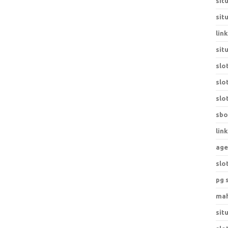
sit
sit
lin
sit
slo
slo
slo
sbo
lin
age
slo
pg 
mah
sit