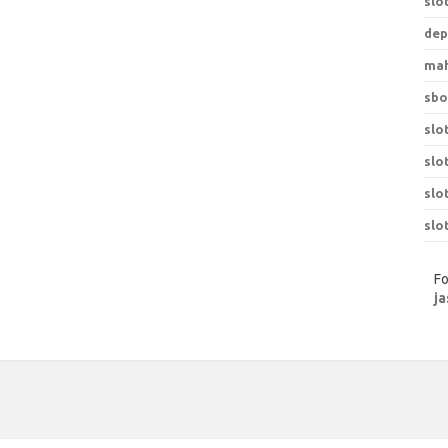
slo
dep
mah
sbo
slo
slo
slo
slo
Fo
ja