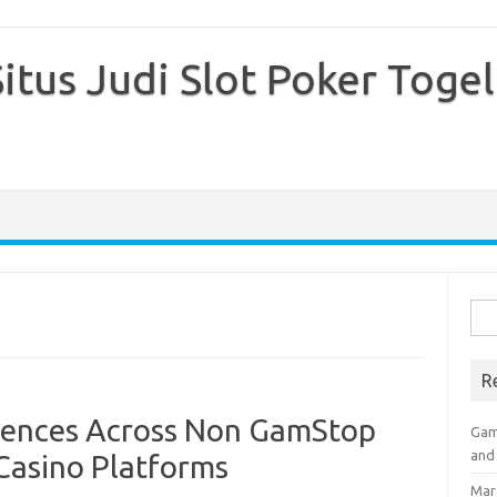
itus Judi Slot Poker Togel
Sea
for:
R
rences Across Non GamStop
Gam
and
Casino Platforms
Mara