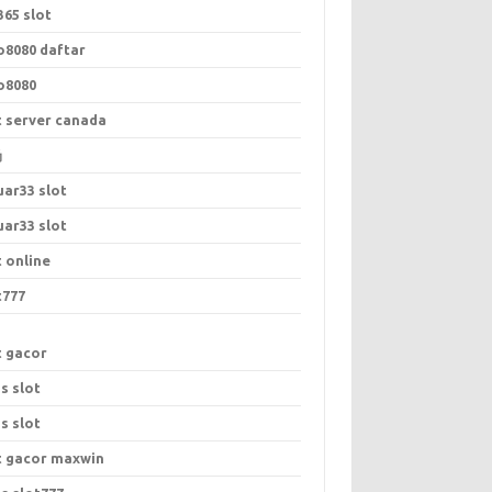
365 slot
8080 daftar
o8080
t server canada
场
uar33 slot
uar33 slot
t online
t777
t gacor
us slot
us slot
t gacor maxwin