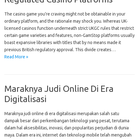
The casino game you’re craving might not be obtainable in your
ordinary platform, and the rationale may shock you. Whereas UK-
licensed casinos function underneath strict UKGC rules that restrict
certain game varieties and features, non-GamStop platforms usually
boast expansive libraries with titles that by no means made it
previous British regulatory approval. This divide creates…
Read More »
Maraknya Judi Online Di Era
Digitalisasi
Maraknya judi online di era digitalisasi merupakan salah satu
dampak besar dari perkembangan teknologi yang pesat, terutama
dalam hal aksesibilitas, inovasi, dan popularitas perjudian di dunia
maya. Dalam era ini, internet dan teknologi mobile telah mengubah