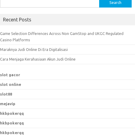
S
e
a
Recent Posts
r
c
Game Selection Differences Across Non GamStop and UKGC Regulated
h
Casino Platforms
f
Maraknya Judi Online Di Era Digitalisasi
o
r
Cara Menjaga Kerahasiaan Akun Judi Online
:
slot gacor
slot online
slot88
mejavip
hkbpokerqq
hkbpokerqq
hkbpokerqq