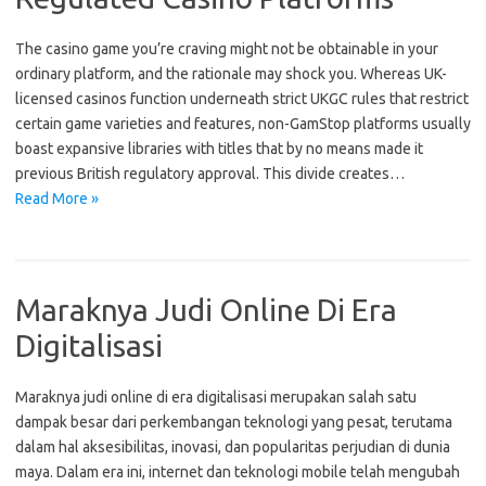
The casino game you’re craving might not be obtainable in your
ordinary platform, and the rationale may shock you. Whereas UK-
licensed casinos function underneath strict UKGC rules that restrict
certain game varieties and features, non-GamStop platforms usually
boast expansive libraries with titles that by no means made it
previous British regulatory approval. This divide creates…
Read More »
Maraknya Judi Online Di Era
Digitalisasi
Maraknya judi online di era digitalisasi merupakan salah satu
dampak besar dari perkembangan teknologi yang pesat, terutama
dalam hal aksesibilitas, inovasi, dan popularitas perjudian di dunia
maya. Dalam era ini, internet dan teknologi mobile telah mengubah