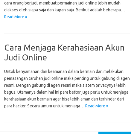
cara orang berjudi, membuat permainan judi online lebih mudah
diakses oleh siapa saja dan kapan saja. Berikut adalah beberapa…
Read More »
Cara Menjaga Kerahasiaan Akun
Judi Online
Untuk kenyamanan dan keamanan dalam bermain dan melakukan
pemasangan taruhan judi online maka penting untuk gabung di agen
resmi. Dengan gabung di agen resmi maka sistem privacynya lebih
bagus. Utamanya dalam hal ini para bettor juga perlu untuk menjaga
kerahasiaan akun bermain agar bisa lebih aman dan terhindar dari
para hacker. Secara umum untuk menjaga…
Read More »