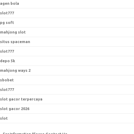
agen bola
slot777
pg soft
mahjong slot
situs spaceman
slot777
depo 5k
mahjong ways 2
sbobet
slot777
slot gacor terpercaya
slot gacor 2026
slot