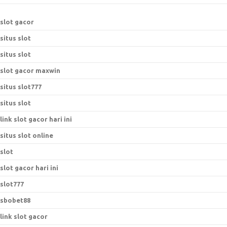
slot gacor
situs slot
situs slot
slot gacor maxwin
situs slot777
situs slot
link slot gacor hari ini
situs slot online
slot
slot gacor hari ini
slot777
sbobet88
link slot gacor