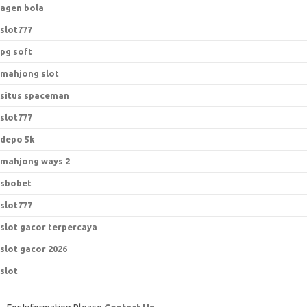
agen bola
slot777
pg soft
mahjong slot
situs spaceman
slot777
depo 5k
mahjong ways 2
sbobet
slot777
slot gacor terpercaya
slot gacor 2026
slot