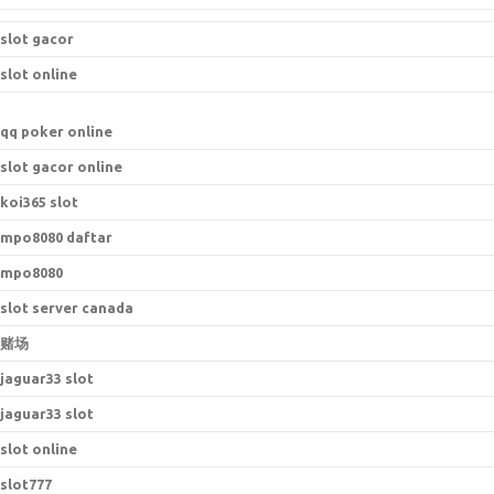
slot gacor
slot online
qq poker online
slot gacor online
koi365 slot
mpo8080 daftar
mpo8080
slot server canada
赌场
jaguar33 slot
jaguar33 slot
slot online
slot777