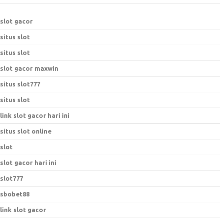
slot gacor
situs slot
situs slot
slot gacor maxwin
situs slot777
situs slot
link slot gacor hari ini
situs slot online
slot
slot gacor hari ini
slot777
sbobet88
link slot gacor