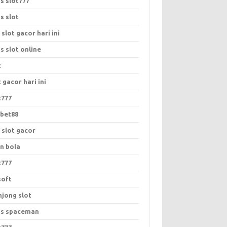
us slot777
us slot
k slot gacor hari ini
us slot online
t
t gacor hari ini
t777
bet88
k slot gacor
n bola
t777
soft
jong slot
us spaceman