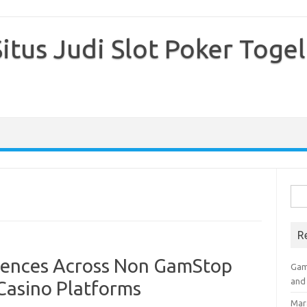
itus Judi Slot Poker Togel
Sea
for:
R
rences Across Non GamStop
Gam
and
Casino Platforms
Mara