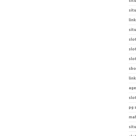
sit
sit
lin
sit
slo
slo
slo
sbo
lin
age
slo
pg 
mah
sit