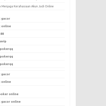
a Menjaga Kerahasiaan Akun Judi Online
t gacor
t online
t88
avip
bpokerqq
bpokerqq
bpokerqq
t gacor
t online
poker online
t gacor online