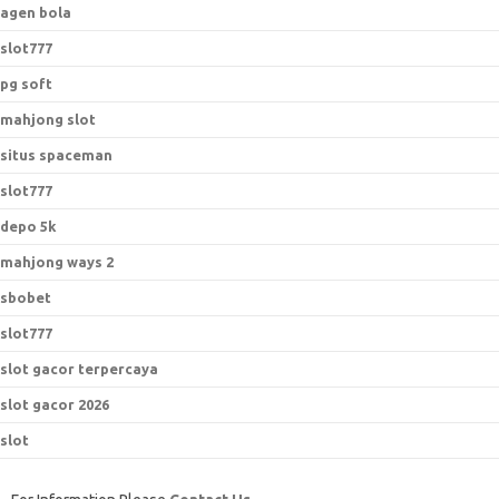
agen bola
slot777
pg soft
mahjong slot
situs spaceman
slot777
depo 5k
mahjong ways 2
sbobet
slot777
slot gacor terpercaya
slot gacor 2026
slot