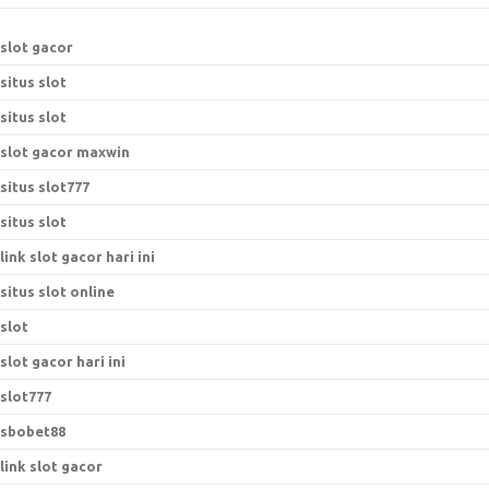
slot gacor
situs slot
situs slot
slot gacor maxwin
situs slot777
situs slot
link slot gacor hari ini
situs slot online
slot
slot gacor hari ini
slot777
sbobet88
link slot gacor