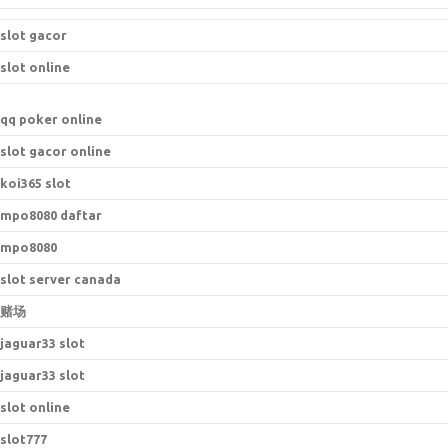
slot gacor
slot online
qq poker online
slot gacor online
koi365 slot
mpo8080 daftar
mpo8080
slot server canada
赌场
jaguar33 slot
jaguar33 slot
slot online
slot777