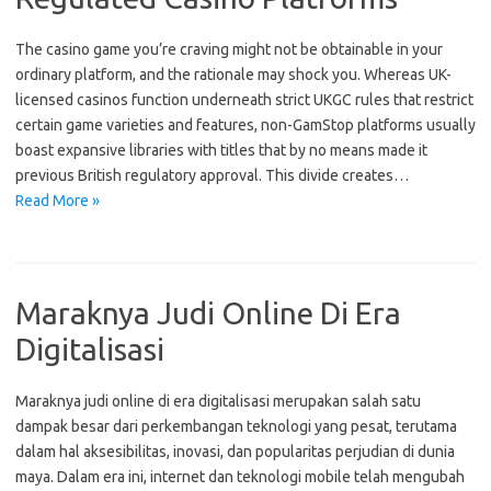
The casino game you’re craving might not be obtainable in your
ordinary platform, and the rationale may shock you. Whereas UK-
licensed casinos function underneath strict UKGC rules that restrict
certain game varieties and features, non-GamStop platforms usually
boast expansive libraries with titles that by no means made it
previous British regulatory approval. This divide creates…
Read More »
Maraknya Judi Online Di Era
Digitalisasi
Maraknya judi online di era digitalisasi merupakan salah satu
dampak besar dari perkembangan teknologi yang pesat, terutama
dalam hal aksesibilitas, inovasi, dan popularitas perjudian di dunia
maya. Dalam era ini, internet dan teknologi mobile telah mengubah