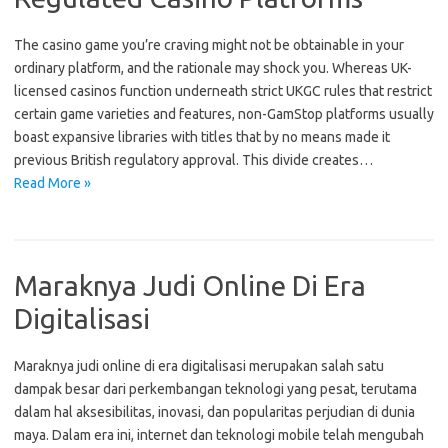
The casino game you’re craving might not be obtainable in your
ordinary platform, and the rationale may shock you. Whereas UK-
licensed casinos function underneath strict UKGC rules that restrict
certain game varieties and features, non-GamStop platforms usually
boast expansive libraries with titles that by no means made it
previous British regulatory approval. This divide creates…
Read More »
Maraknya Judi Online Di Era
Digitalisasi
Maraknya judi online di era digitalisasi merupakan salah satu
dampak besar dari perkembangan teknologi yang pesat, terutama
dalam hal aksesibilitas, inovasi, dan popularitas perjudian di dunia
maya. Dalam era ini, internet dan teknologi mobile telah mengubah