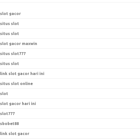
slot gacor
situs slot
situs slot
slot gacor maxwin
situs slot777
situs slot
link slot gacor hari ini
situs slot online
slot
slot gacor hari ini
slot777
sbobet88
link slot gacor