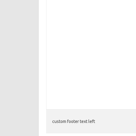
custom footer text left