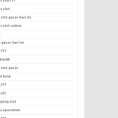
us slot777
us slot
k slot gacor hari ini
us slot online
t
t gacor hari ini
t777
bet88
k slot gacor
n bola
t777
soft
jong slot
us spaceman