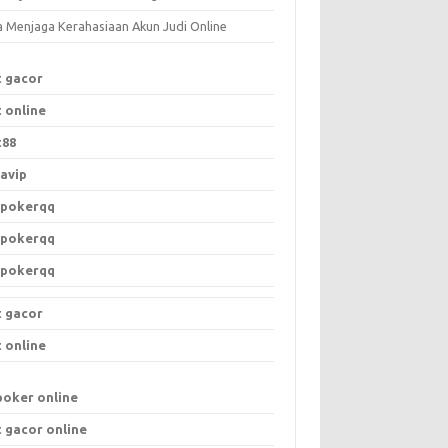
a Menjaga Kerahasiaan Akun Judi Online
t gacor
t online
t88
avip
bpokerqq
bpokerqq
bpokerqq
t gacor
t online
poker online
t gacor online