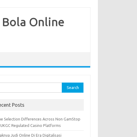
 Bola Online
rch
ecent Posts
e Selection Differences Across Non GamStop
 UKGC Regulated Casino Platforms
knya Judi Online Di Era Digitalisasi