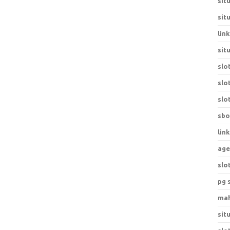
sit
sit
lin
sit
slo
slo
slo
sbo
lin
age
slo
pg 
mah
sit