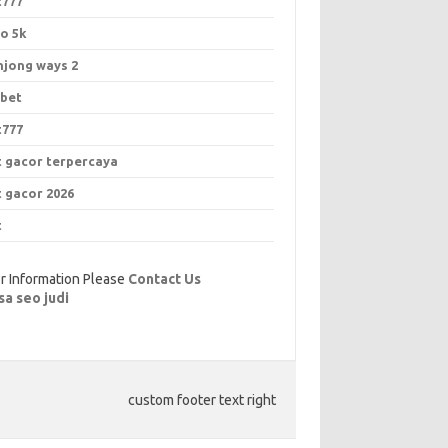
t777
o 5k
jong ways 2
bet
t777
t gacor terpercaya
t gacor 2026
t
r Information Please
Contact Us
sa seo judi
custom footer text right