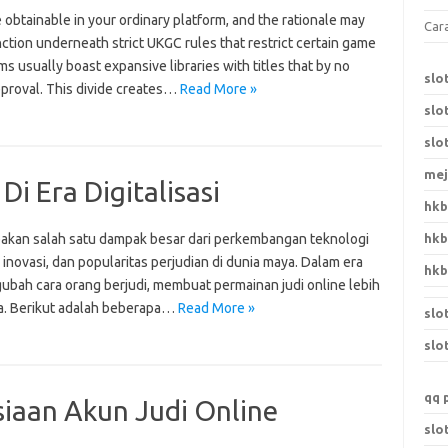
obtainable in your ordinary platform, and the rationale may
Car
tion underneath strict UKGC rules that restrict certain game
s usually boast expansive libraries with titles that by no
slo
pproval. This divide creates…
Read More »
slo
slo
mej
i Era Digitalisasi
hk
rupakan salah satu dampak besar dari perkembangan teknologi
hk
 inovasi, dan popularitas perjudian di dunia maya. Dalam era
hk
gubah cara orang berjudi, membuat permainan judi online lebih
ja. Berikut adalah beberapa…
Read More »
slo
slo
qq 
iaan Akun Judi Online
slo