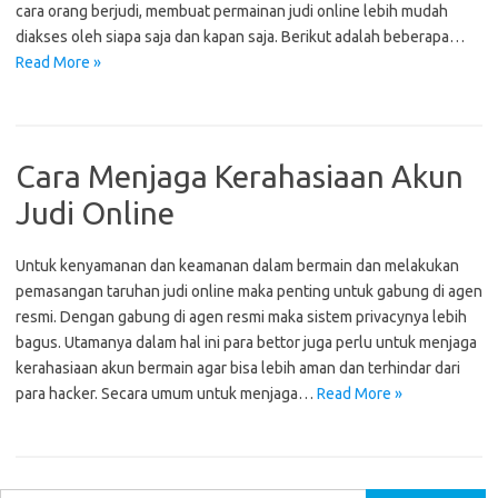
cara orang berjudi, membuat permainan judi online lebih mudah
diakses oleh siapa saja dan kapan saja. Berikut adalah beberapa…
Read More »
Cara Menjaga Kerahasiaan Akun
Judi Online
Untuk kenyamanan dan keamanan dalam bermain dan melakukan
pemasangan taruhan judi online maka penting untuk gabung di agen
resmi. Dengan gabung di agen resmi maka sistem privacynya lebih
bagus. Utamanya dalam hal ini para bettor juga perlu untuk menjaga
kerahasiaan akun bermain agar bisa lebih aman dan terhindar dari
para hacker. Secara umum untuk menjaga…
Read More »