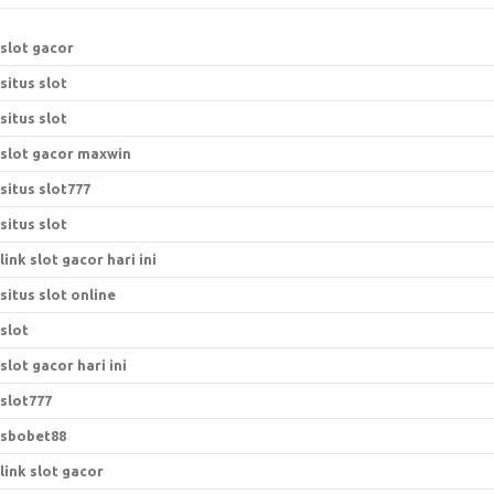
slot gacor
situs slot
situs slot
slot gacor maxwin
situs slot777
situs slot
link slot gacor hari ini
situs slot online
slot
slot gacor hari ini
slot777
sbobet88
link slot gacor