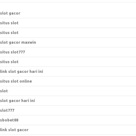
slot gacor
situs slot
situs slot
slot gacor maxwin
situs slot777
situs slot
link slot gacor hari ini
situs slot online
slot
slot gacor hari ini
slot777
sbobet88
link slot gacor