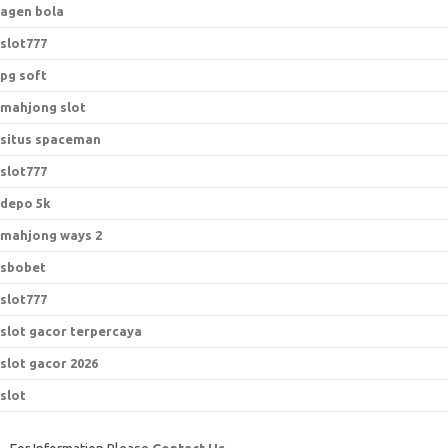
agen bola
slot777
pg soft
mahjong slot
situs spaceman
slot777
depo 5k
mahjong ways 2
sbobet
slot777
slot gacor terpercaya
slot gacor 2026
slot